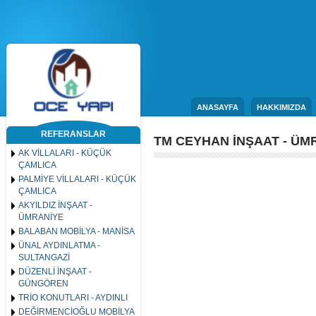
ANASAYFA
HAKKIMIZDA
REFERANSLAR
TM CEYHAN İNŞAAT - ÜM
AK VİLLALARI - KÜÇÜK
ÇAMLICA
PALMİYE VİLLALARI - KÜÇÜK
ÇAMLICA
AKYILDIZ İNŞAAT -
ÜMRANİYE
BALABAN MOBİLYA - MANİSA
ÜNAL AYDINLATMA -
SULTANGAZİ
DÜZENLİ İNŞAAT -
GÜNGÖREN
TRİO KONUTLARI - AYDINLI
DEĞİRMENCİOĞLU MOBİLYA