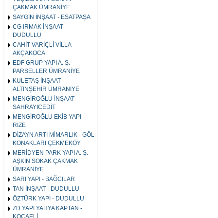
ÇAKMAK ÜMRANİYE
SAYGIN İNŞAAT - ESATPAŞA
CG IRMAK İNŞAAT -
DUDULLU
CAHİT VARİÇLİ VİLLA -
AKÇAKOCA
EDF GRUP YAPI A. Ş. -
PARSELLER ÜMRANİYE
KULETAŞ İNŞAAT -
ALTINŞEHİR ÜMRANİYE
MENGİROĞLU İNŞAAT -
SAHRAYICEDİT
MENGİROĞLU EKİB YAPI -
RİZE
DİZAYN ARTI MİMARLIK - GÖL
KONAKLARI ÇEKMEKÖY
MERİDYEN PARK YAPI A. Ş. -
AŞKIN SOKAK ÇAKMAK
ÜMRANİYE
SARI YAPI - BAĞCILAR
TAN İNŞAAT - DUDULLU
ÖZTÜRK YAPI - DUDULLU
ZD YAPI YAHYA KAPTAN -
KOCAELİ