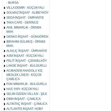
- BURSA
VİLLA DEMİR - KÜÇÜKYALI
SOLMAZ İNŞAAT - ALİBEYKÖY
SEDA İNŞAAT - ÜMRANİYE
TAKA CAFE - DERİNCE
ANIL MİMARLIK - ÖRNEK
MAH.
GENKO İNŞAAT - GÜNGÖREN
İBRAHİM GÜLMÜŞ - ÖRNEK
MAH.
ALKILIÇ İNŞAAT - ÜMRANİYE
ASM İNŞAAT - KÜÇÜKYALI
PELİT İNŞAAT - ÇENGELKÖY
LANSE İNŞAAT - BULGURLU
ACIBADEM ANADOLU KIZ
MESLEK LİSESİ - KÜÇÜK
ÇAMLICA
FON MİMARLIK - BULGURLU
HAS YAPI- KÜÇÜKYALI
SELİM ÖZDEN VİLLASI - ŞİLE
DİMA İNŞAAT - ÇAMLICA
ALTINTAÇ İNŞAAT - ÇAMLICA
ALTLANTİS İNŞAAT- HOBY