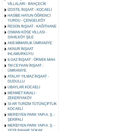
VİLLALARI - BAHÇECİK
İZOSTİL İNŞAAT - KOCAELİ
HASİBE HATUN ÖĞRENCİ
YURDU - ÇENGELKÖY
RESON İNŞAAT - KAĞITHANE
OSMAN KÖSE VİLLASI -
SAHİLKÖY ŞİLE
AKB MİMARLIK ÜMRANİYE
AKNUR İNŞAAT
IHLAMURKUYU
ILGAZ İNŞAAT - ÖRNEK MAH.
TM CEYHAN İNŞAAT -
ÜMRANİYE
ATALAY YILMAZ İNŞAAT -
DUDULLU
UBAYLAR KOCAELİ
MEHMET KINALI -
ZEKERİYAKÖY
Sİ-AR TURİZM TÜTÜNÇİFTLİK
KOCAELİ
MERİDYEN PARK YAPI A. Ş. -
ŞERİFALİ
MERİDYEN PARK YAPI A. Ş. -
YEŞİLBAHAR SOKAK