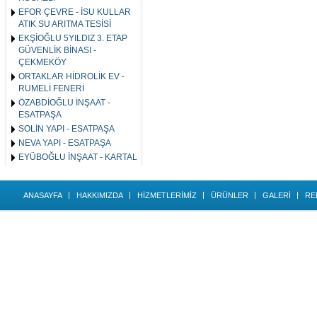
EFOR ÇEVRE - İSU KULLAR
ATIK SU ARITMA TESİSİ
EKŞİOĞLU 5YILDIZ 3. ETAP
GÜVENLİK BİNASI -
ÇEKMEKÖY
ORTAKLAR HİDROLİK EV -
RUMELİ FENERİ
ÖZABDİOĞLU İNŞAAT -
ESATPAŞA
SOLİN YAPI - ESATPAŞA
NEVA YAPI - ESATPAŞA
EYÜBOĞLU İNŞAAT - KARTAL
ANASAYFA
HAKKIMIZDA
HİZMETLERİMİZ
ÜRÜNLER
GALERİ
RE