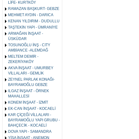
LİFE- KURTKÖY
RAMAZAN BAŞKURT- GEBZE
MEHMET AYDIN - DARICA
KENAN YILDIRIM - DUDULLU
TAŞTEKİN YAPI - ÜMRANİYE
ARMAĞAN İNŞAAT -
ÜSKÜDAR
TOSUNOĞLU İNŞ - CITY
AMBİANCE -ALEMDAĞ
MELTEM DEMİR -
ZEKERİYAKÖY
AKVA İNŞAAT - UMURBEY
VİLLALARI - GEMLİK
ZEYNEL PARLAK KONAĞI-
BAYRAMOĞLU GEBZE
ILGAZ İNŞAAT - ÖRNEK
MAHALLESİ
KONEM İNŞAAT - İZMİT
EK-CAN İNŞAAT - KOCAELİ
KAR ÇİÇEĞİ VİLLALARI -
BAYRAMOĞLU YAPI GRUBU -
BAHÇECİK - KOCAELİ
DOVA YAPI - SAMANDRA
YİSA İNŞAAT - ANEMON