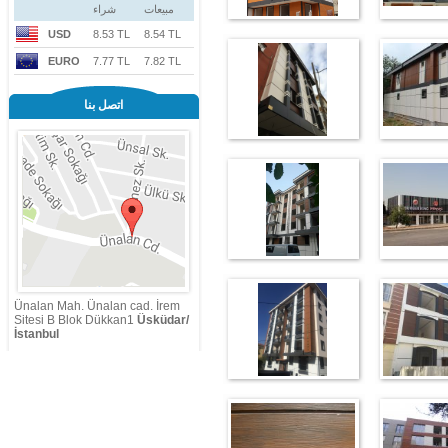
مبيعات
شراء
USD
8.53 TL
8.54 TL
EURO
7.77 TL
7.82 TL
اتصل بنا
Ünalan Mah. Ünalan cad. İrem
Sitesi B Blok Dükkan1
Üsküdar/
İstanbul